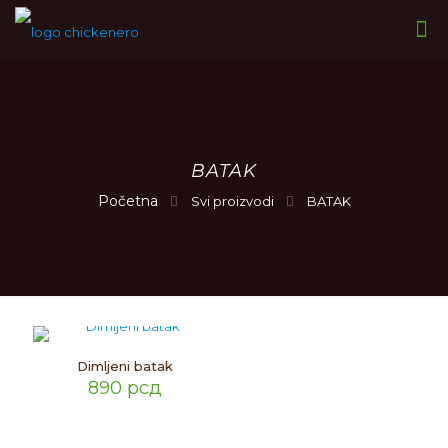
BATAK
Svi proizvodi
BATAK
Dimljeni batak
890
рсд