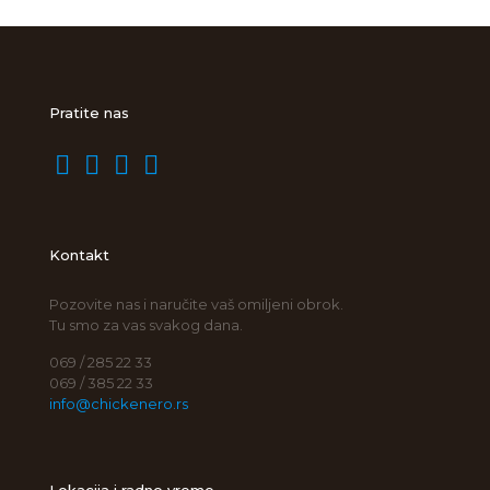
Pratite nas
Kontakt
Pozovite nas i naručite vaš omiljeni obrok.
Tu smo za vas svakog dana.
069 / 285 22 33
069 / 385 22 33
info@chickenero.rs
Lokacija i radno vreme