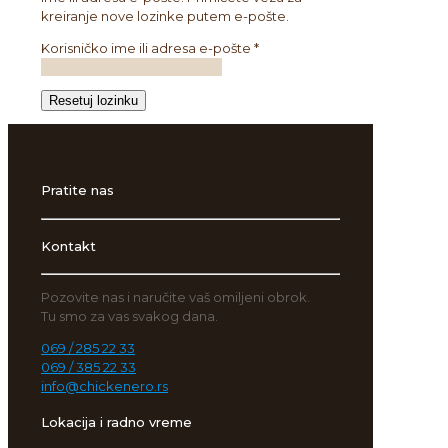
kreiranje nove lozinke putem e-pošte.
Obavezno
Korisničko ime ili adresa e-pošte
*
Resetuj lozinku
Pratite nas
Kontakt
Pozovite nas i naručite vaš omiljeni obrok.
Tu smo za vas svakog dana.
069 / 285 22 33
069 / 385 22 33
info@chickenero.rs
Lokacija i radno vreme