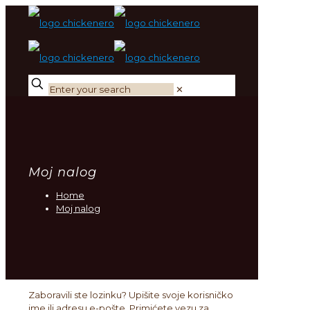
✕
Moj nalog
Home
Moj nalog
Zaboravili ste lozinku? Upišite svoje korisničko
ime ili adresu e-pošte. Primićete vezu za