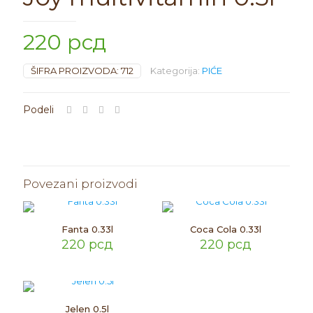
220
рсд
ŠIFRA PROIZVODA:
712
Kategorija:
PIĆE
Povezani proizvodi
Fanta 0.33l
Coca Cola 0.33l
220
рсд
220
рсд
Jelen 0.5l