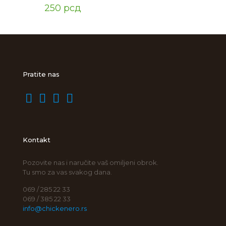
250
рсд
Pratite nas
Kontakt
Pozovite nas i naručite vaš omiljeni obrok.
Tu smo za vas svakog dana.
069 / 285 22 33
069 / 385 22 33
info@chickenero.rs