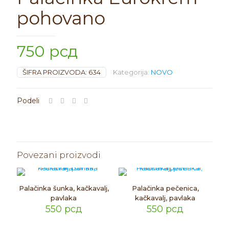
pohovano
750
рсд
ŠIFRA PROIZVODA:
634
Kategorija:
NOVO
Povezani proizvodi
Palačinka šunka, kačkavalj,
Palačinka pečenica,
pavlaka
kačkavalj, pavlaka
550
рсд
550
рсд