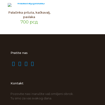
Palačinka pršuta, kačkavalj,
pavlaka
700
рсд
Pratite nas
Kontakt
Pozovite nas i naručite vaš omiljeni obrok.
Tu smo za vas svakog dana.