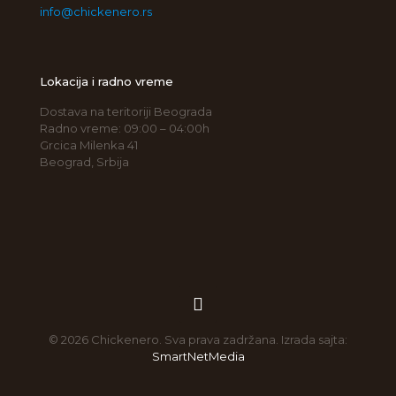
info@chickenero.rs
Lokacija i radno vreme
Dostava na teritoriji Beograda
Radno vreme: 09:00 – 04:00h
Grcica Milenka 41
Beograd, Srbija
© 2026 Chickenero. Sva prava zadržana. Izrada sajta:
SmartNetMedia