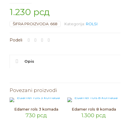
1.230
рсд
ŠIFRA PROIZVODA:
668
Kategorija:
ROLSI
Opis
Povezani proizvodi
Edamer rols 3 komada
Edamer rols 8 komada
730
рсд
1.300
рсд