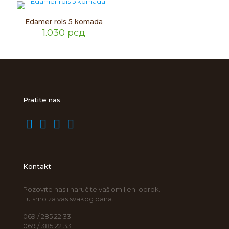
Edamer rols 5 komada
1.030
рсд
Pratite nas
Kontakt
Pozovite nas i naručite vaš omiljeni obrok.
Tu smo za vas svakog dana.
069 / 285 22 33
069 / 385 22 33