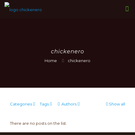
chickenero
Home
chickenero
Categories
Tags
Authors
Show all
There are no posts on the list.