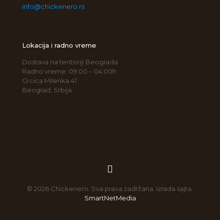
info@chickenero.rs
Lokacija i radno vreme
Dostava na teritoriji Beograda
Radno vreme: 09:00 – 04:00h
Grcica Milenka 41
Beograd, Srbija
© 2026 Chickenero. Sva prava zadržana. Izrada sajta:
SmartNetMedia