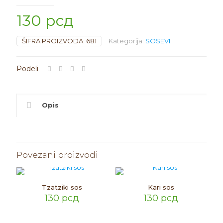
130
рсд
ŠIFRA PROIZVODA:
681
Kategorija:
SOSEVI
Opis
Povezani proizvodi
Tzatziki sos
Kari sos
130
рсд
130
рсд