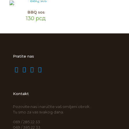
BBQ sos
130
рсд
Pratite nas
Kontakt
Pozovite nas i naručite vaš omiljeni obrok.
Tu smo za vas svakog dana.
069 / 285 22 33
069 / 385 22 33