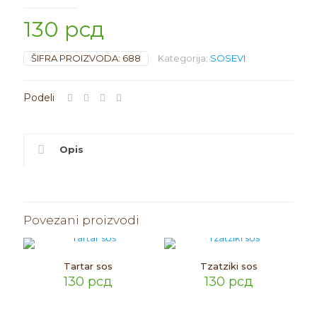
130
рсд
ŠIFRA PROIZVODA:
688
Kategorija:
SOSEVI
Opis
Povezani proizvodi
Tartar sos
Tzatziki sos
130
рсд
130
рсд