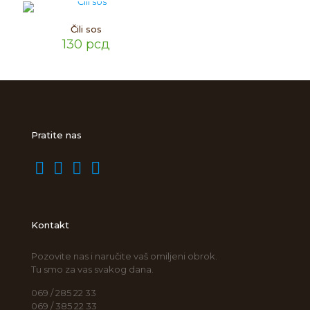
Čili sos
130
рсд
Pratite nas
Kontakt
Pozovite nas i naručite vaš omiljeni obrok.
Tu smo za vas svakog dana.
069 / 285 22 33
069 / 385 22 33