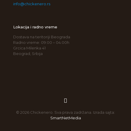
info@chickenero.rs
Lokacija i radno vreme
Dostava na teritoriji Beograda
Radno vreme: 09:00 – 04:00h
Grcica Milenka 41
Beograd, Srbija
© 2026 Chickenero. Sva prava zadržana. Izrada sajta:
SmartNetMedia