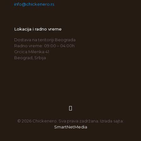
info@chickenero.rs
Lokacija i radno vreme
Dostava na teritoriji Beograda
Radno vreme: 09:00 – 04:00h
Grcica Milenka 41
Beograd, Srbija
© 2026 Chickenero. Sva prava zadržana. Izrada sajta:
SmartNetMedia