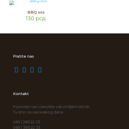
BBQ sos
130
рсд
Pratite nas
Kontakt
Pozovite nas i naručite vaš omiljeni obrok.
Tu smo za vas svakog dana.
069 / 285 22 33
069 / 385 22 33