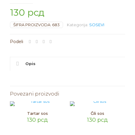
130
рсд
ŠIFRA PROIZVODA:
683
Kategorija:
SOSEVI
Opis
Povezani proizvodi
Tartar sos
Čili sos
130
рсд
130
рсд